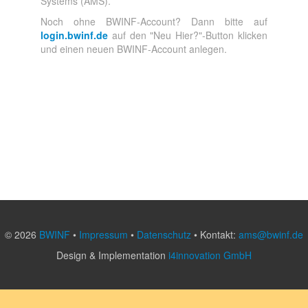
Sys­tems (AMS).
Noch ohne BWINF-Account? Dann bitte auf
login.bwinf.de
auf den "Neu Hier?"-Button klicken
und einen neuen BWINF-Account anlegen.
© 2026
BWINF
•
Impressum
•
Datenschutz
• Kontakt:
ams@bwinf.de
Design & Implementation
i4innovation GmbH