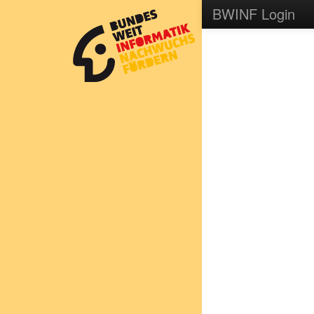
BWINF Login